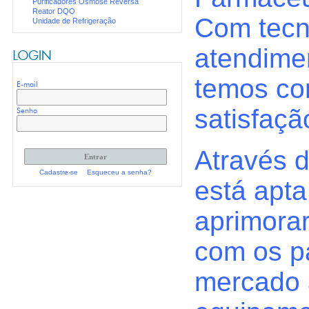
Purificadores Osmose Reversa
Reator DQO
Com tecno
Unidade de Refrigeração
atendimen
temos co
E-mail
satisfaçã
Senha
Através 
Cadastre-se
Esqueceu a senha?
está apta
aprimora
com os p
mercado 