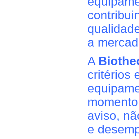
equipamen
contribui
qualidad
a mercad
A
Bioth
critérios
equipame
momento,
aviso, nã
e desem