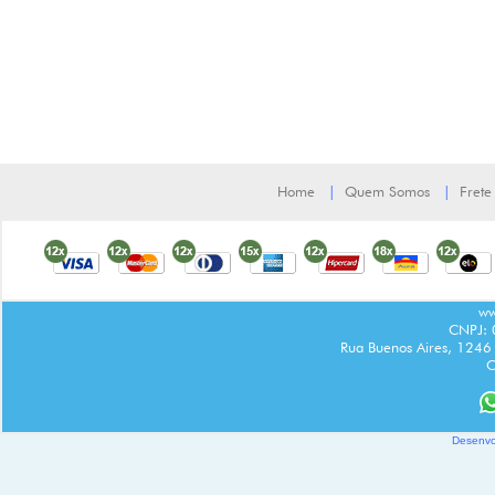
Home
|
Quem Somos
|
Frete
ww
CNPJ: 
Rua Buenos Aires, 1246 
C
Desenvo