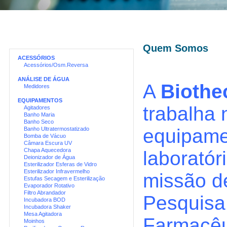
Quem Somos
ACESSÓRIOS
Acessórios/Osm.Reversa
ANÁLISE DE ÁGUA
A
Bioth
Medidores
EQUIPAMENTOS
trabalha 
Agitadores
Banho Maria
Banho Seco
equipame
Banho Ultratermostatizado
Bomba de Vácuo
Câmara Escura UV
Chapa Aquecedora
laborató
Deionizador de Água
Esterilizador Esferas de Vidro
Esterilizador Infravermelho
missão d
Estufas Secagem e Esterilização
Evaporador Rotativo
Filtro Abrandador
Pesquisa,
Incubadora BOD
Incubadora Shaker
Mesa Agitadora
Farmacêut
Moinhos